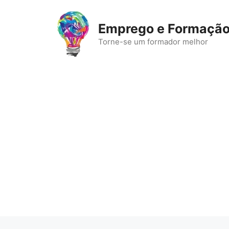
Saltar
para
Emprego e Formaçã
o
Torne-se um formador melhor
conteúdo