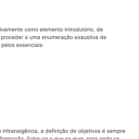
sivamente como elemento introdutório, de
s proceder a uma enumeração exaustiva de
pelos essenciais:
intransigência, a definição de objetivos é sempre
 formação. Sabe-se o que se quer, para onde se