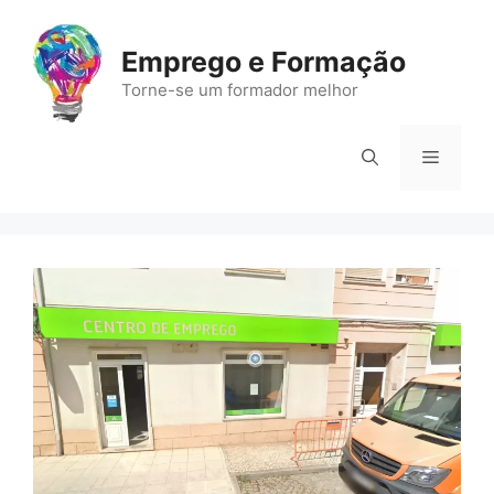
Saltar
para
Emprego e Formação
o
Torne-se um formador melhor
conteúdo
Menu