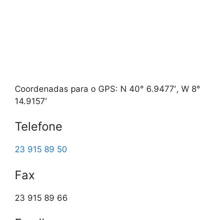
Coordenadas para o GPS: N 40° 6.9477′, W 8°
14.9157′
Telefone
23 915 89 50
Fax
23 915 89 66