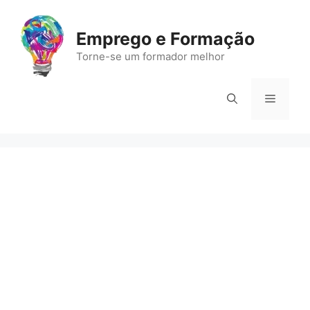
Saltar
para
Emprego e Formação
o
Torne-se um formador melhor
conteúdo
Menu