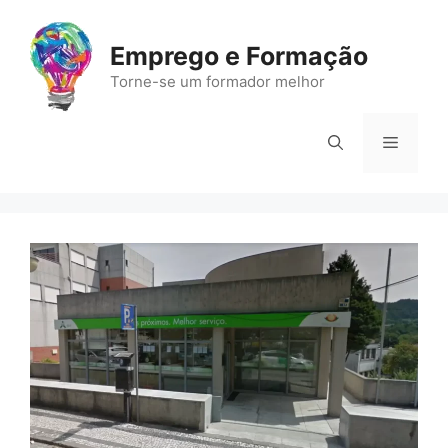
Saltar
para
Emprego e Formação
o
Torne-se um formador melhor
conteúdo
Menu