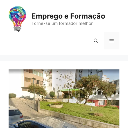
Saltar
para
Emprego e Formação
o
Torne-se um formador melhor
conteúdo
Menu