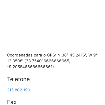
Coordenadas para o GPS: N 38° 45.2416′, W 9°
12.3508′ (38.754016666666665,
-9.2058466666666661)
Telefone
215 802 190
Fax