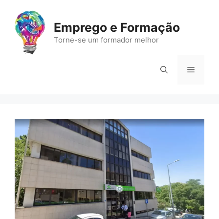
Saltar
para
Emprego e Formação
o
Torne-se um formador melhor
conteúdo
Menu