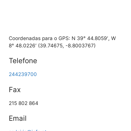
Coordenadas para o GPS: N 39° 44.8059′, W
8° 48.0226′ (39.74675, -8.8003767)
Telefone
244239700
Fax
215 802 864
Email